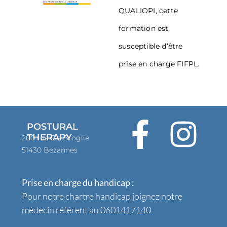
QUALIOPI, cette
formation est
susceptible d’être
prise en charge FIFPL.
POSTURAL
THERAPY
200 rue De Broglie
51430 Bezannes
Prise en charge du handicap :
Pour notre chartre handicap joignez notre
médecin référent au 0601417140