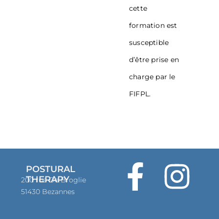
cette
formation est
susceptible
d’être prise en
charge par le
FIFPL.
POSTURAL
THERAPY
200 rue De Broglie
51430 Bezannes